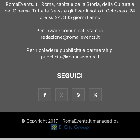
RomaEvents.it | Roma, capitale della Storia, della Cultura e
del Cinema. Tutte le News e gli Eventi sotto il Colosseo. 24
ore su 24. 365 giorni l'anno
Per inviare comunicati stampa:
redazione@roma-events.it
Per richiedere pubblicità e partnership:
pubblicita@roma-events.it
SEGUICI
© Copyright 2017 - RomaEvents.it managed by