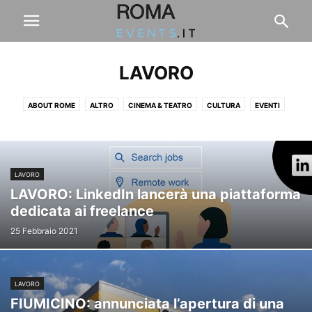
LAVORO
ABOUT ROME
ALTRO
CINEMA & TEATRO
CULTURA
EVENTI
FASHION & DESIGN
FIERE & CONCERTI
FOOD & DRINK
LAVORO
LIFESTYLE
SPORT
VIAGGI & BENESSERE
LAVORO
LAVORO: LinkedIn lancerà una piattaforma
dedicata ai freelance
25 Febbraio 2021
LAVORO
FIUMICINO: annunciata l’apertura di una