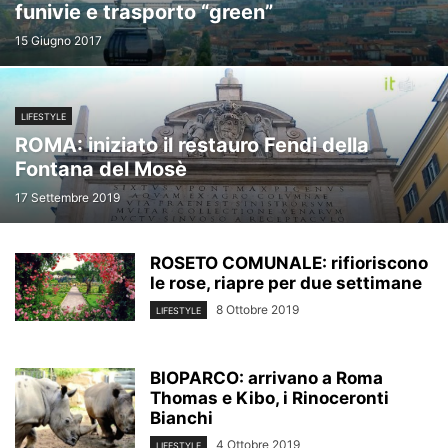
funivie e trasporto “green”
15 Giugno 2017
LIFESTYLE
ROMA: iniziato il restauro Fendi della
Fontana del Mosè
17 Settembre 2019
ROSETO COMUNALE: rifioriscono
le rose, riapre per due settimane
8 Ottobre 2019
LIFESTYLE
BIOPARCO: arrivano a Roma
Thomas e Kibo, i Rinoceronti
Bianchi
4 Ottobre 2019
LIFESTYLE