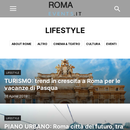
LIFESTYLE
ABOUT ROME
ALTRO
CINEMA & TEATRO
CULTURA
EVENTI
FASHION & DESIGN
FIERE & CONCERTI
FOOD & DRINK
LAVORO
LIFESTYLE
SPORT
VIAGGI & BENESSERE
LIFESTYLE
TURISMO: trend in crescita a Roma per le
vacanze di Pasqua
16 Aprile 2019
LIFESTYLE
PIANO URBANO: Roma città del futuro, tra