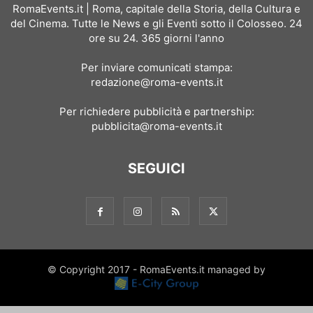
RomaEvents.it | Roma, capitale della Storia, della Cultura e
del Cinema. Tutte le News e gli Eventi sotto il Colosseo. 24
ore su 24. 365 giorni l'anno
Per inviare comunicati stampa:
redazione@roma-events.it
Per richiedere pubblicità e partnership:
pubblicita@roma-events.it
SEGUICI
© Copyright 2017 - RomaEvents.it managed by