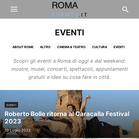
EVENTI
ABOUT ROME
ALTRO
CINEMA & TEATRO
CULTURA
EVENTI
FASHION & DESIGN
FIERE & CONCERTI
FOOD & DRINK
LAVORO
Scopri gli eventi a Roma di oggi e del weekend:
LIFESTYLE
SPORT
VIAGGI & BENESSERE
mostre, musei, concerti, spettacoli, appuntamenti
gratuiti e idee su cosa fare in città.
EVENTI
Roberto Bolle ritorna al Caracalla Festival
2023
10 Luglio 2023