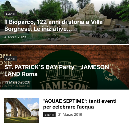
EVENTI
Il Bioparco, 122 anni di storia a Villa
Borghese. Le iniziative...
4 Aprile 2023
EVENTI
ST. PATRICK’S DAY Party – JAMESON
LAND Roma
13 Marzo 2023
“AQUAE SEPTIME”: tanti eventi
per celebrare l’acqua
21 Marzo 2019
EVENTI