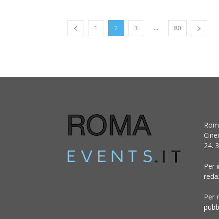
...
1
2
3
80
Roma
Cine
24. 3
Per 
reda
Per r
pubb