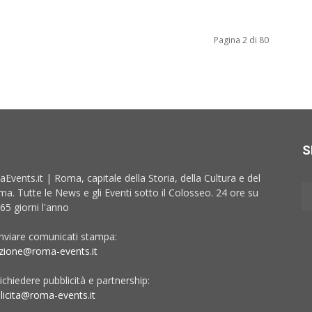
Pagina 2 di 80
S
Events.it | Roma, capitale della Storia, della Cultura e del
ma. Tutte le News e gli Eventi sotto il Colosseo. 24 ore su
65 giorni l'anno
inviare comunicati stampa:
zione@roma-events.it
ichiedere pubblicità e partnership:
licita@roma-events.it