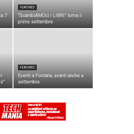
FEATURED
ca 7
“ScambiAMOci I LIBRI” torna il
primo settembre
FEATURED
vi
Eventi a Fontana, avanti anche a
es”
settembre