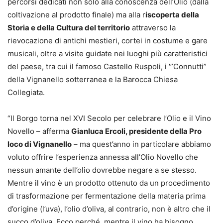
percorsi dedicati non solo alla conoscenza dell’Olio (dalla
coltivazione al prodotto finale) ma alla r
iscoperta della
Storia e della Cultura del territorio
attraverso la
rievocazione di antichi mestieri, cortei in costume e gare
musicali, oltre a visite guidate nei luoghi più caratteristici
del paese, tra cui il famoso Castello Ruspoli, i ‘”Connutti”
della Vignanello sotterranea e la Barocca Chiesa
Collegiata.
“Il Borgo torna nel XVI Secolo per celebrare l’Olio e il Vino
Novello – afferma
Gianluca Ercoli, presidente della Pro
loco di Vignanello
– ma quest’anno in particolare abbiamo
voluto offrire l’esperienza annessa all’Olio Novello che
nessun amante dell’olio dovrebbe negare a se stesso.
Mentre il vino è un prodotto ottenuto da un procedimento
di trasformazione per fermentazione della materia prima
d’origine (l’uva), l’olio d’oliva, al contrario, non è altro che il
succo d’oliva. Ecco perché, mentre il vino ha bisogno,