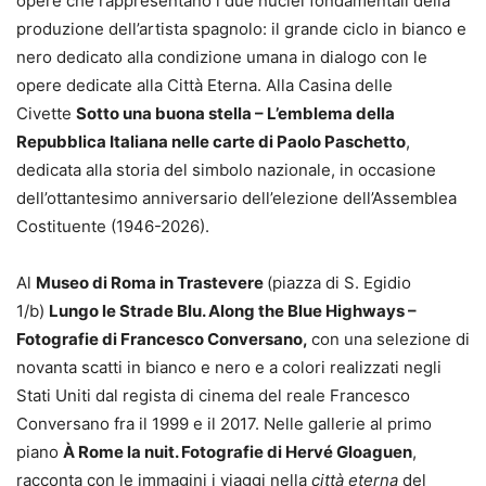
opere che rappresentano i due nuclei fondamentali della
produzione dell’artista spagnolo: il grande ciclo in bianco e
nero dedicato alla condizione umana in dialogo con le
opere dedicate alla Città Eterna. Alla Casina delle
Civette
Sotto una buona stella – L’emblema della
Repubblica Italiana nelle carte di Paolo Paschetto
,
dedicata alla storia del simbolo nazionale, in occasione
dell’ottantesimo anniversario dell’elezione dell’Assemblea
Costituente (1946-2026).
Al
Museo di Roma in Trastevere
(piazza di S. Egidio
1/b)
Lungo le Strade Blu. Along the Blue Highways –
Fotografie di Francesco Conversano,
con una selezione di
novanta scatti in bianco e nero e a colori realizzati negli
Stati Uniti dal regista di cinema del reale Francesco
Conversano fra il 1999 e il 2017. Nelle gallerie al primo
piano
À Rome la nuit. Fotografie di Hervé Gloaguen
,
racconta con le immagini i viaggi nella
città eterna
del