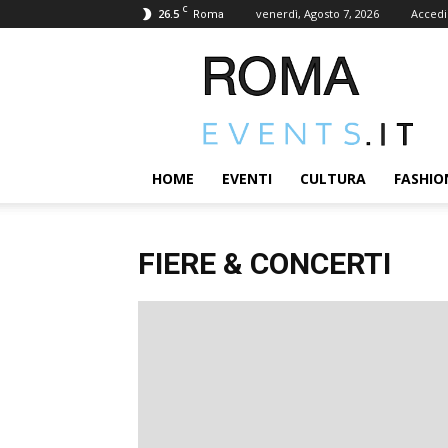
C
26.5
venerdì, Agosto 7, 2026
Accedi
Roma
ROMA-
EVENTS.IT
|
News
2.0
ed
HOME
EVENTI
CULTURA
FASHIO
Eventi
in
città
FIERE & CONCERTI