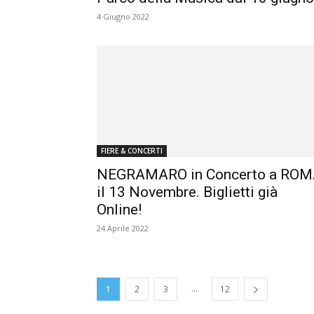
4 Giugno 2022
FIERE & CONCERTI
NEGRAMARO in Concerto a RO
il 13 Novembre. Biglietti già
Online!
24 Aprile 2022
...
1
2
3
12