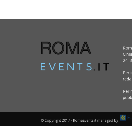
Roma
Cine
24. 3
Per 
reda
Per r
pubb
© Copyright 2017 - RomaEvents.it managed by