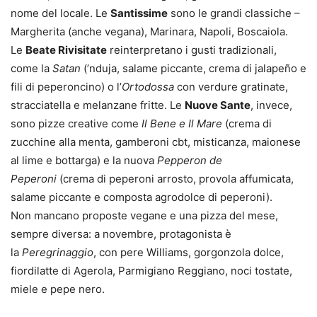
nome del locale. Le
Santissime
sono le grandi classiche –
Margherita (anche vegana), Marinara, Napoli, Boscaiola.
Le
Beate Rivisitate
reinterpretano i gusti tradizionali,
come la
Satan
(’nduja, salame piccante, crema di jalapeño e
fili di peperoncino) o l’
Ortodossa
con verdure gratinate,
stracciatella e melanzane fritte. Le
Nuove Sante
, invece,
sono pizze creative come
Il Bene e Il Mare
(crema di
zucchine alla menta, gamberoni cbt, misticanza, maionese
al lime e bottarga) e la nuova
Pepperon de
Peperoni
(crema di peperoni arrosto, provola affumicata,
salame piccante e composta agrodolce di peperoni).
Non mancano proposte vegane e una pizza del mese,
sempre diversa: a novembre, protagonista è
la
Peregrinaggio
, con pere Williams, gorgonzola dolce,
fiordilatte di Agerola, Parmigiano Reggiano, noci tostate,
miele e pepe nero.