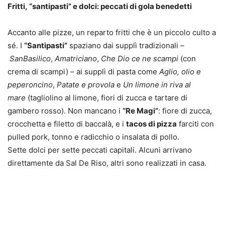
Fritti, “santipasti” e dolci: peccati di gola benedetti
Accanto alle pizze, un reparto fritti che è un piccolo culto a
sé. I
“Santipasti”
spaziano dai supplì tradizionali –
SanBasilico
,
Amatriciano
,
Che Dio ce ne scampi
(con
crema di scampi) – ai supplì di pasta come
Aglio, olio e
peperoncino
,
Patate e provola
e
Un limone in riva al
mare
(tagliolino al limone, fiori di zucca e tartare di
gambero rosso). Non mancano i
“Re Magi”
: fiore di zucca,
crocchetta e filetto di baccalà, e i
tacos di pizza
farciti con
pulled pork, tonno e radicchio o insalata di pollo.
Sette dolci per sette peccati capitali. Alcuni arrivano
direttamente da Sal De Riso, altri sono realizzati in casa.