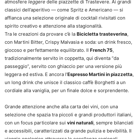
atmosfere
leggere
delle piazzette di Trastevere. Ai grandi
classici dell’aperitivo — come Spritz e Americano — si
affianca una selezione originale di cocktail rivisitati con
spirito creativo e attenzione alla stagionalità.
Tra le creazioni da provare c’è la
Bicicletta trasteverina
,
con Martini Bitter, Crispy Malvasia e soda: un drink fresco,
giocoso e perfettamente equilibrato. Il
French 75
,
tradizionalmente servito in coppetta, qui diventa “da
passeggio”, servito con ghiaccio per una versione più
leggera ed estiva. E ancora l’
Espresso Martini in piazzetta
,
un long drink che unisce il classico caffè Borghetti a un
cordiale alla vaniglia, per un finale dolce e sorprendente.
Grande attenzione anche alla carta dei vini, con una
selezione che spazia tra piccoli e grandi produttori italiani,
con un focus particolare sui
vini naturali
, sempre bilanciati
e accessibili, caratterizzati da grande pulizia e bevibilità. Il
viaggio enologico attraversa le eccellenze regionali