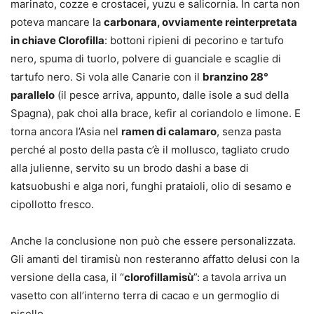
marinato, cozze e crostacei, yuzu e salicornia. In carta non
poteva mancare la
carbonara, ovviamente reinterpretata
in chiave Clorofilla
: bottoni ripieni di pecorino e tartufo
nero, spuma di tuorlo, polvere di guanciale e scaglie di
tartufo nero. Si vola alle Canarie con il
branzino 28°
parallelo
(il pesce arriva, appunto, dalle isole a sud della
Spagna), pak choi alla brace, kefir al coriandolo e limone. E
torna ancora l’Asia nel
ramen di calamaro
, senza pasta
perché al posto della pasta c’è il mollusco, tagliato crudo
alla julienne, servito su un brodo dashi a base di
katsuobushi e alga nori, funghi prataioli, olio di sesamo e
cipollotto fresco.
Anche la conclusione non può che essere personalizzata.
Gli amanti del tiramisù non resteranno affatto delusi con la
versione della casa, il “
clorofillamisù
”: a tavola arriva un
vasetto con all’interno terra di cacao e un germoglio di
pisello.