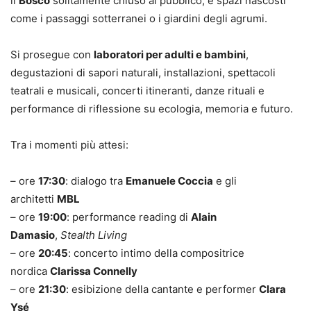
il
Bosco
solitamente chiuso al pubblico, e spazi nascosti
come i passaggi sotterranei o i giardini degli agrumi.
Si prosegue con
laboratori per adulti e bambini
,
degustazioni di sapori naturali, installazioni, spettacoli
teatrali e musicali, concerti itineranti, danze rituali e
performance di riflessione su ecologia, memoria e futuro.
Tra i momenti più attesi:
– ore
17:30
: dialogo tra
Emanuele Coccia
e gli
architetti
MBL
– ore
19:00
: performance reading di
Alain
Damasio
,
Stealth Living
– ore
20:45
: concerto intimo della compositrice
nordica
Clarissa Connelly
– ore
21:30
: esibizione della cantante e performer
Clara
Ysé