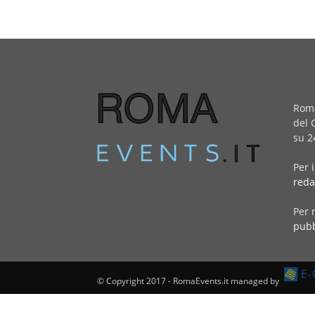
Roma
del 
su 2
Per 
reda
Per 
pubb
© Copyright 2017 - RomaEvents.it managed by