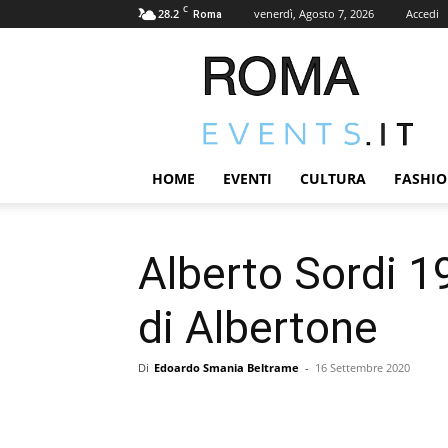
C
28.2
venerdì, Agosto 7, 2026
Accedi
Roma
ROMA-
EVENTS.IT
|
News
2.0
ed
HOME
EVENTI
CULTURA
FASHIO
Eventi
in
città
Alberto Sordi 1
di Albertone
Di
Edoardo Smania Beltrame
-
16 Settembre 2020